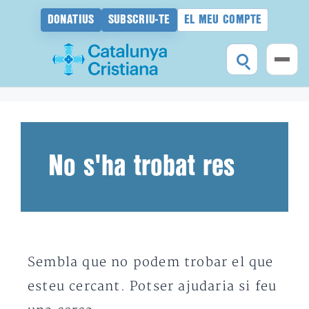
DONATIUS
SUBSCRIU-TE
EL MEU COMPTE
Vés
al
contingut
No s'ha trobat res
Sembla que no podem trobar el que
esteu cercant. Potser ajudaria si feu