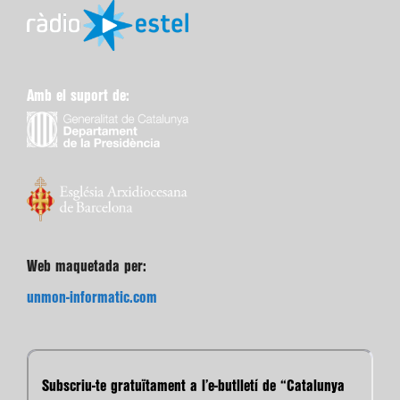
Amb el suport de:
Web maquetada per:
unmon-informatic.com
Subscriu-te gratuïtament a l’e-butlletí de “Catalunya