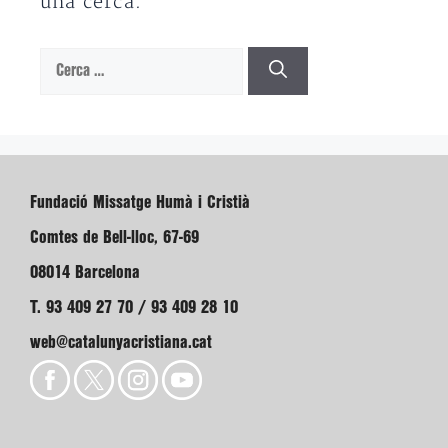
una cerca.
Cerca:
Fundació Missatge Humà i Cristià
Comtes de Bell-lloc, 67-69
08014 Barcelona
T. 93 409 27 70 / 93 409 28 10
web@catalunyacristiana.cat