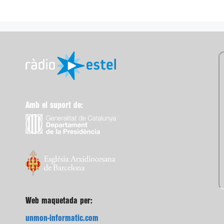
Amb el suport de:
Web maquetada per:
unmon-informatic.com