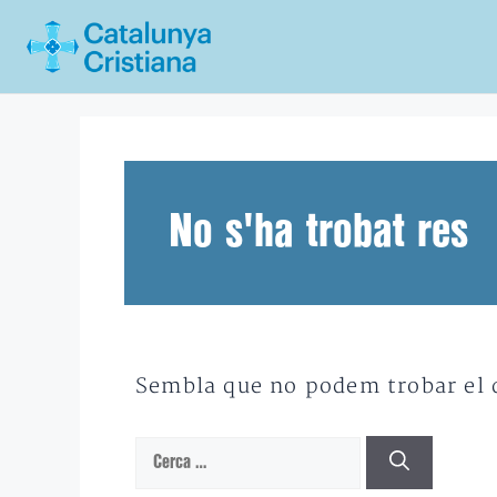
Vés
al
contingut
No s'ha trobat res
Sembla que no podem trobar el qu
Cerca: