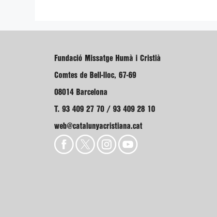
Fundació Missatge Humà i Cristià
Comtes de Bell-lloc, 67-69
08014 Barcelona
T. 93 409 27 70 / 93 409 28 10
web@catalunyacristiana.cat