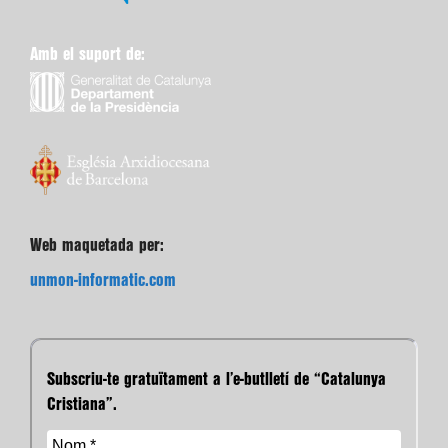
Amb el suport de:
Web maquetada per:
unmon-informatic.com
Subscriu-te gratuïtament a l’e-butlletí de “Catalunya
Cristiana”.