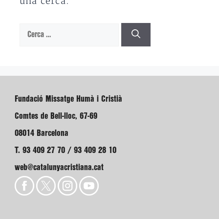
una cerca.
Cerca:
Fundació Missatge Humà i Cristià
Comtes de Bell-lloc, 67-69
08014 Barcelona
T. 93 409 27 70 / 93 409 28 10
web@catalunyacristiana.cat