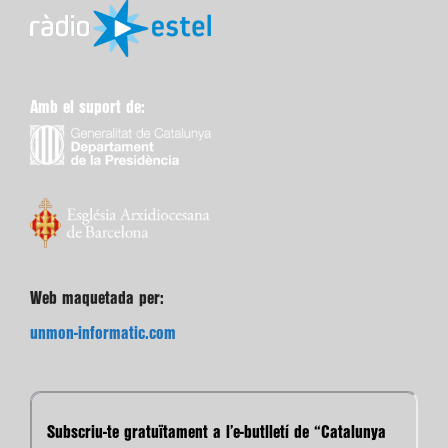
Amb el suport de:
Web maquetada per:
unmon-informatic.com
Subscriu-te gratuïtament a l’e-butlletí de “Catalunya