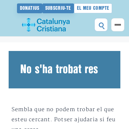
DONATIUS
SUBSCRIU-TE
EL MEU COMPTE
Vés
al
contingut
No s'ha trobat res
Sembla que no podem trobar el que
esteu cercant. Potser ajudaria si feu