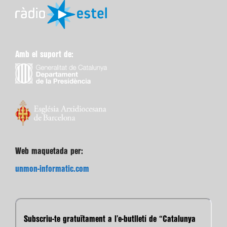
Amb el suport de:
Web maquetada per:
unmon-informatic.com
Subscriu-te gratuïtament a l’e-butlletí de “Catalunya