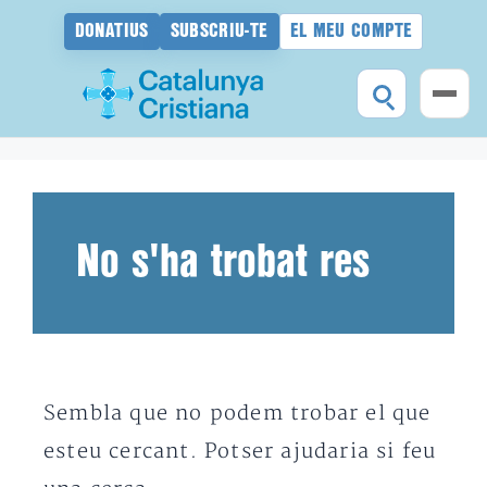
DONATIUS
SUBSCRIU-TE
EL MEU COMPTE
Vés
al
contingut
No s'ha trobat res
Sembla que no podem trobar el que
esteu cercant. Potser ajudaria si feu