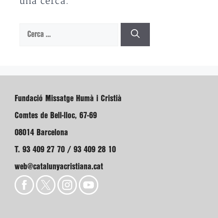
una cerca.
Cerca:
Fundació Missatge Humà i Cristià
Comtes de Bell-lloc, 67-69
08014 Barcelona
T. 93 409 27 70 / 93 409 28 10
web@catalunyacristiana.cat