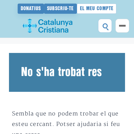
DONATIUS
SUBSCRIU-TE
EL MEU COMPTE
Vés
al
contingut
No s'ha trobat res
Sembla que no podem trobar el que
esteu cercant. Potser ajudaria si feu