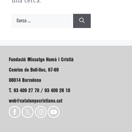
una cerca.
Cerca:
Fundació Missatge Humà i Cristià
Comtes de Bell-lloc, 67-69
08014 Barcelona
T. 93 409 27 70 / 93 409 28 10
web@catalunyacristiana.cat