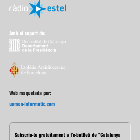
Amb el suport de:
Web maquetada per:
unmon-informatic.com
Subscriu-te gratuïtament a l’e-butlletí de “Catalunya