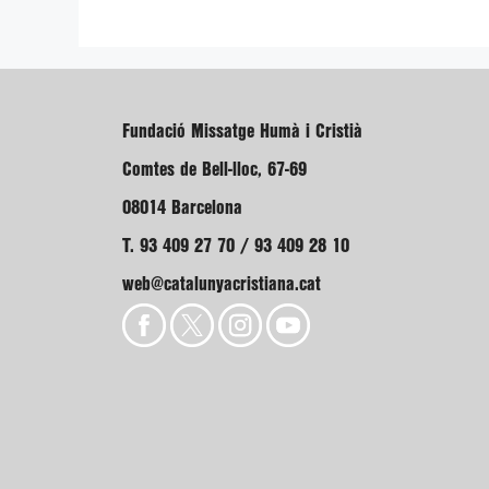
Fundació Missatge Humà i Cristià
Comtes de Bell-lloc, 67-69
08014 Barcelona
T. 93 409 27 70 / 93 409 28 10
web@catalunyacristiana.cat