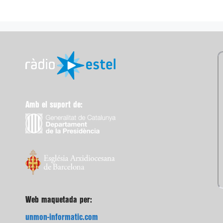
Amb el suport de:
Web maquetada per:
unmon-informatic.com