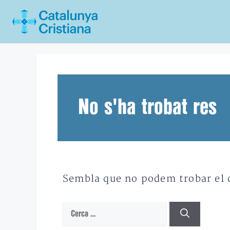
Vés
al
contingut
No s'ha trobat res
Sembla que no podem trobar el qu
Cerca: