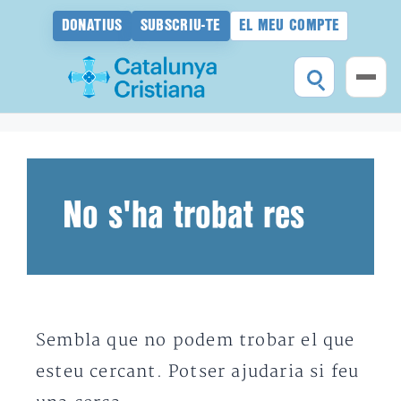
DONATIUS
SUBSCRIU-TE
EL MEU COMPTE
Vés
al
contingut
No s'ha trobat res
Sembla que no podem trobar el que
esteu cercant. Potser ajudaria si feu