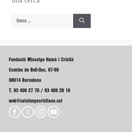
una cerca.
Cerca:
Fundació Missatge Humà i Cristià
Comtes de Bell-lloc, 67-69
08014 Barcelona
T. 93 409 27 70 / 93 409 28 10
web@catalunyacristiana.cat