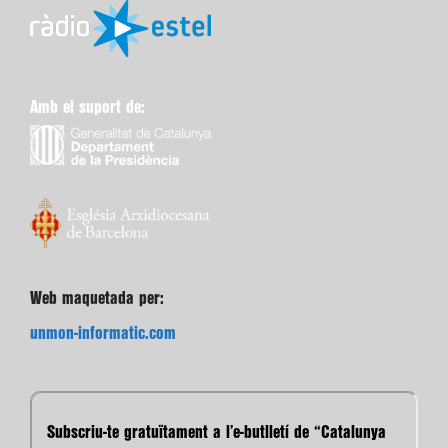
Amb el suport de:
Web maquetada per:
unmon-informatic.com
Subscriu-te gratuïtament a l’e-butlletí de “Catalunya