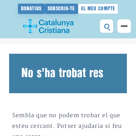
DONATIUS
SUBSCRIU-TE
EL MEU COMPTE
Vés
al
contingut
No s'ha trobat res
Sembla que no podem trobar el que
esteu cercant. Potser ajudaria si feu