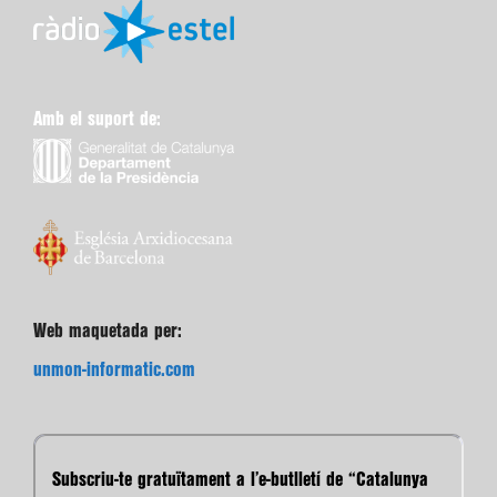
Amb el suport de:
Web maquetada per:
unmon-informatic.com
Subscriu-te gratuïtament a l’e-butlletí de “Catalunya