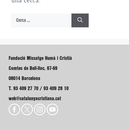
una cerca.
Cerca:
Fundació Missatge Humà i Cristià
Comtes de Bell-lloc, 67-69
08014 Barcelona
T. 93 409 27 70 / 93 409 28 10
web@catalunyacristiana.cat