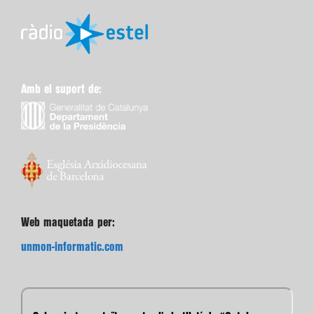
Amb el suport de:
Web maquetada per:
unmon-informatic.com