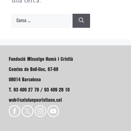
una cerca.
Cerca:
Fundació Missatge Humà i Cristià
Comtes de Bell-lloc, 67-69
08014 Barcelona
T. 93 409 27 70 / 93 409 28 10
web@catalunyacristiana.cat