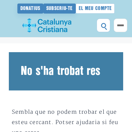
DONATIUS
SUBSCRIU-TE
EL MEU COMPTE
Vés
al
contingut
No s'ha trobat res
Sembla que no podem trobar el que
esteu cercant. Potser ajudaria si feu