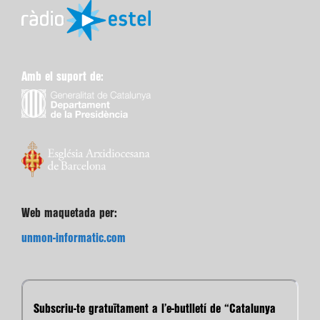
Amb el suport de:
Web maquetada per:
unmon-informatic.com
Subscriu-te gratuïtament a l’e-butlletí de “Catalunya