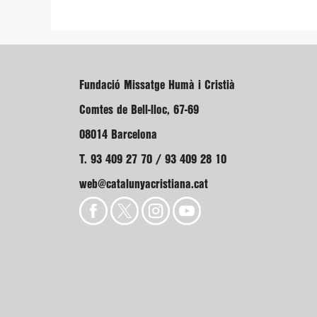
Fundació Missatge Humà i Cristià
Comtes de Bell-lloc, 67-69
08014 Barcelona
T. 93 409 27 70 / 93 409 28 10
web@catalunyacristiana.cat