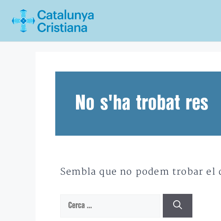
Vés
al
contingut
No s'ha trobat res
Sembla que no podem trobar el qu
Cerca: