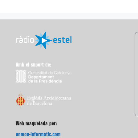
Amb el suport de:
Web maquetada per:
unmon-informatic.com