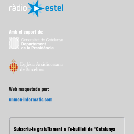
Amb el suport de:
Web maquetada per:
unmon-informatic.com
Subscriu-te gratuïtament a l’e-butlletí de “Catalunya