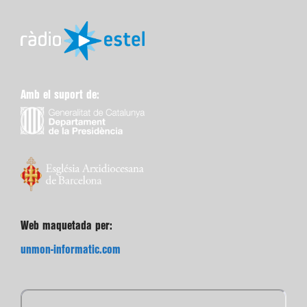
Amb el suport de:
Web maquetada per:
unmon-informatic.com