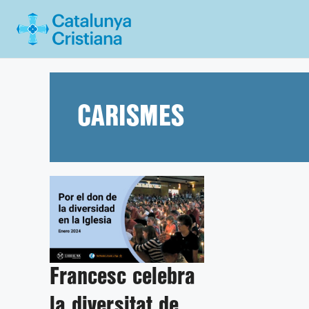
Vés
al
contingut
CARISMES
Francesc celebra
la diversitat de