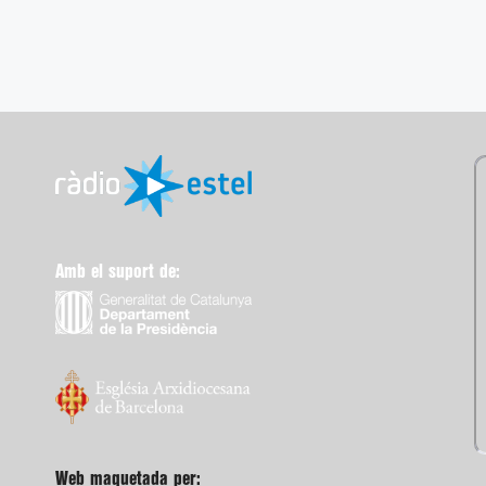
Amb el suport de:
Web maquetada per: