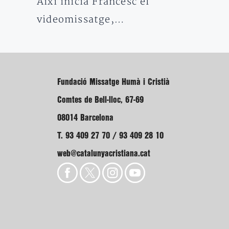
Així inicia Francesc el
videomissatge,…
Fundació Missatge Humà i Cristià
Comtes de Bell-lloc, 67-69
08014 Barcelona
T. 93 409 27 70 / 93 409 28 10
web@catalunyacristiana.cat