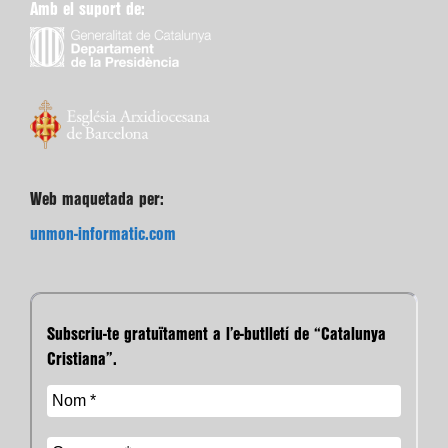
Amb el suport de:
Web maquetada per:
unmon-informatic.com
Subscriu-te gratuïtament a l’e-butlletí de “Catalunya
Cristiana”.