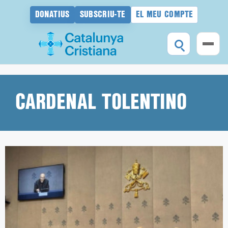
DONATIUS
SUBSCRIU-TE
EL MEU COMPTE
Vés
al
contingut
CARDENAL TOLENTINO