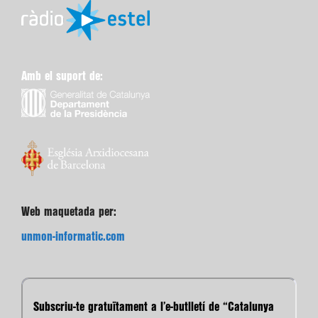
Amb el suport de:
Web maquetada per:
unmon-informatic.com
Subscriu-te gratuïtament a l’e-butlletí de “Catalunya