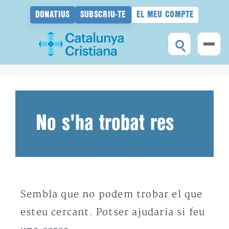
DONATIUS
SUBSCRIU-TE
EL MEU COMPTE
Vés
al
contingut
No s'ha trobat res
Sembla que no podem trobar el que
esteu cercant. Potser ajudaria si feu