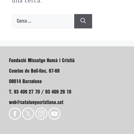
una cerca.
Cerca:
Fundació Missatge Humà i Cristià
Comtes de Bell-lloc, 67-69
08014 Barcelona
T. 93 409 27 70 / 93 409 28 10
web@catalunyacristiana.cat