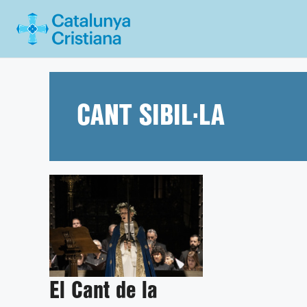
Vés
al
contingut
CANT SIBIL·LA
El Cant de la