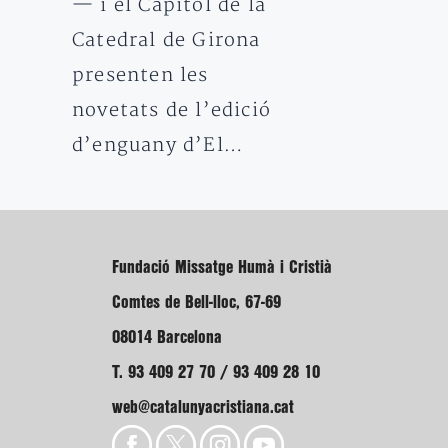
— i el Capítol de la
Catedral de Girona
presenten les
novetats de l’edició
d’enguany d’El…
Fundació Missatge Humà i Cristià
Comtes de Bell-lloc, 67-69
08014 Barcelona
T. 93 409 27 70 / 93 409 28 10
web@catalunyacristiana.cat