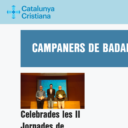
Vés
al
contingut
CAMPANERS DE BADA
Celebrades les II
Jornades de