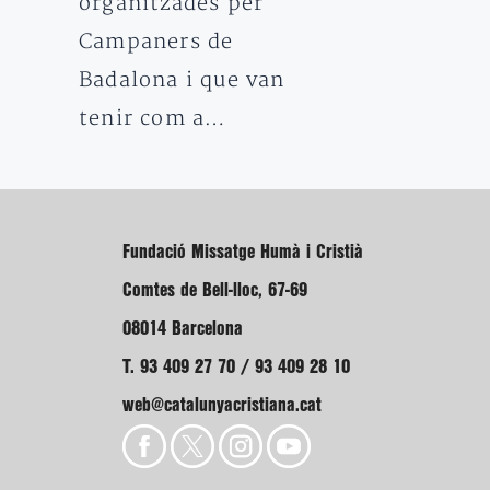
organitzades per
Campaners de
Badalona i que van
tenir com a…
Fundació Missatge Humà i Cristià
Comtes de Bell-lloc, 67-69
08014 Barcelona
T. 93 409 27 70 / 93 409 28 10
web@catalunyacristiana.cat