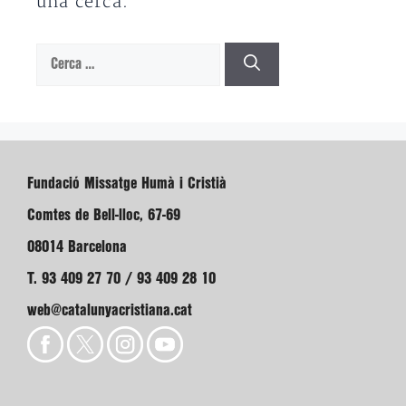
una cerca.
Cerca:
Fundació Missatge Humà i Cristià
Comtes de Bell-lloc, 67-69
08014 Barcelona
T. 93 409 27 70 / 93 409 28 10
web@catalunyacristiana.cat