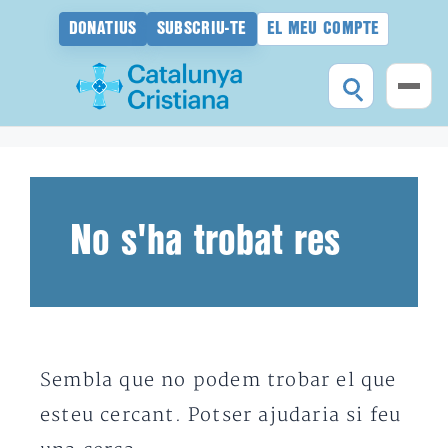
DONATIUS
SUBSCRIU-TE
EL MEU COMPTE
Vés
al
contingut
No s'ha trobat res
Sembla que no podem trobar el que
esteu cercant. Potser ajudaria si feu