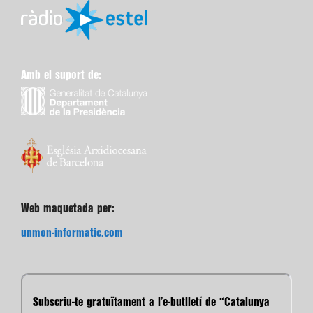
Amb el suport de:
Web maquetada per:
unmon-informatic.com
Subscriu-te gratuïtament a l’e-butlletí de “Catalunya