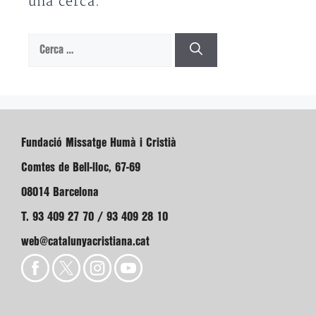
una cerca.
Cerca:
Fundació Missatge Humà i Cristià
Comtes de Bell-lloc, 67-69
08014 Barcelona
T. 93 409 27 70 / 93 409 28 10
web@catalunyacristiana.cat