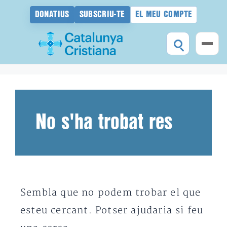
DONATIUS
SUBSCRIU-TE
EL MEU COMPTE
Vés
al
contingut
No s'ha trobat res
Sembla que no podem trobar el que
esteu cercant. Potser ajudaria si feu