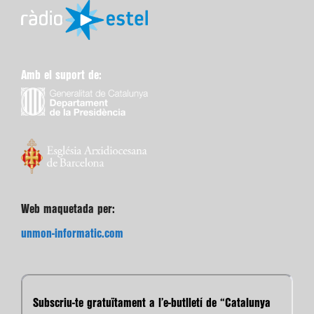
Amb el suport de:
Web maquetada per:
unmon-informatic.com
Subscriu-te gratuïtament a l’e-butlletí de “Catalunya