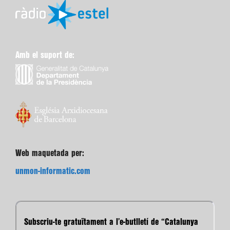
Amb el suport de:
Web maquetada per:
unmon-informatic.com
Subscriu-te gratuïtament a l’e-butlletí de “Catalunya