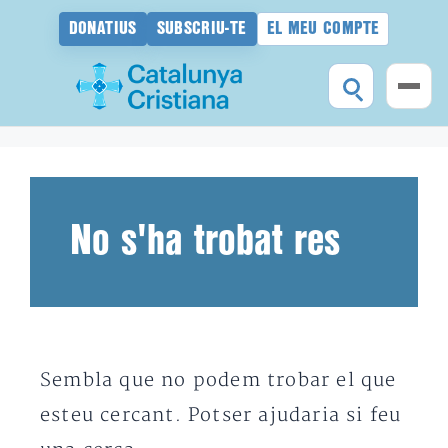
DONATIUS
SUBSCRIU-TE
EL MEU COMPTE
Vés
al
contingut
No s'ha trobat res
Sembla que no podem trobar el que
esteu cercant. Potser ajudaria si feu