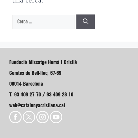
una cerca.
Cerca:
Fundació Missatge Humà i Cristià
Comtes de Bell-lloc, 67-69
08014 Barcelona
T. 93 409 27 70 / 93 409 28 10
web@catalunyacristiana.cat