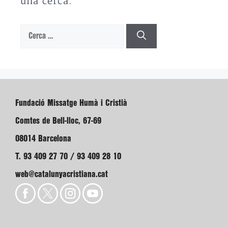
una cerca.
Cerca:
Fundació Missatge Humà i Cristià
Comtes de Bell-lloc, 67-69
08014 Barcelona
T. 93 409 27 70 / 93 409 28 10
web@catalunyacristiana.cat