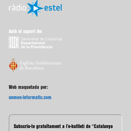
Amb el suport de:
Web maquetada per:
unmon-informatic.com
Subscriu-te gratuïtament a l’e-butlletí de “Catalunya