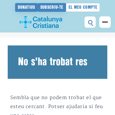
DONATIUS
SUBSCRIU-TE
EL MEU COMPTE
Vés
al
contingut
No s'ha trobat res
Sembla que no podem trobar el que
esteu cercant. Potser ajudaria si feu