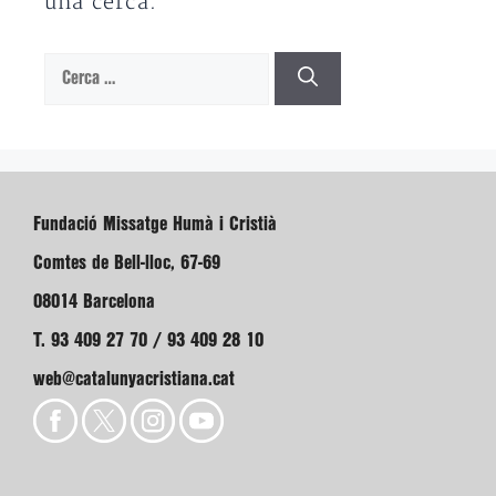
una cerca.
Cerca:
Fundació Missatge Humà i Cristià
Comtes de Bell-lloc, 67-69
08014 Barcelona
T. 93 409 27 70 / 93 409 28 10
web@catalunyacristiana.cat