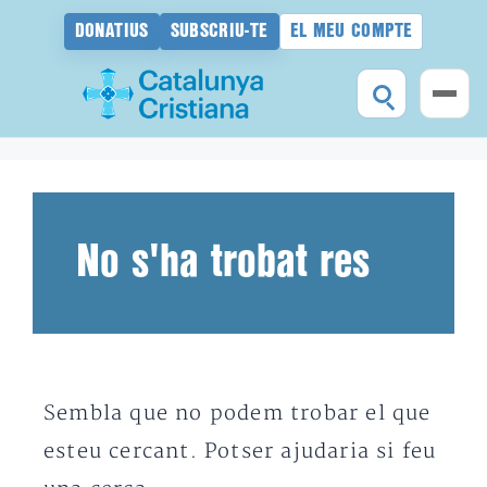
DONATIUS
SUBSCRIU-TE
EL MEU COMPTE
Vés
al
contingut
No s'ha trobat res
Sembla que no podem trobar el que
esteu cercant. Potser ajudaria si feu