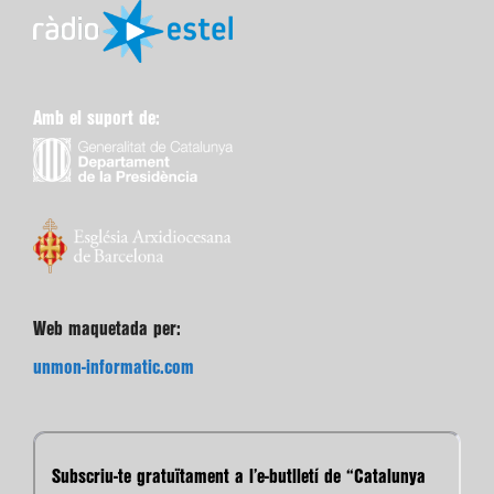
Amb el suport de:
Web maquetada per:
unmon-informatic.com
Subscriu-te gratuïtament a l’e-butlletí de “Catalunya