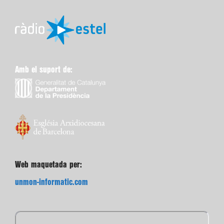
Amb el suport de:
Web maquetada per:
unmon-informatic.com