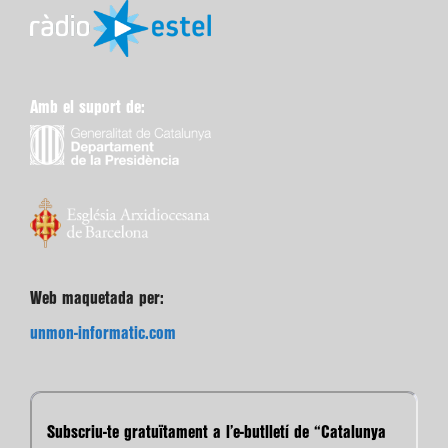
Amb el suport de:
Web maquetada per:
unmon-informatic.com
Subscriu-te gratuïtament a l’e-butlletí de “Catalunya