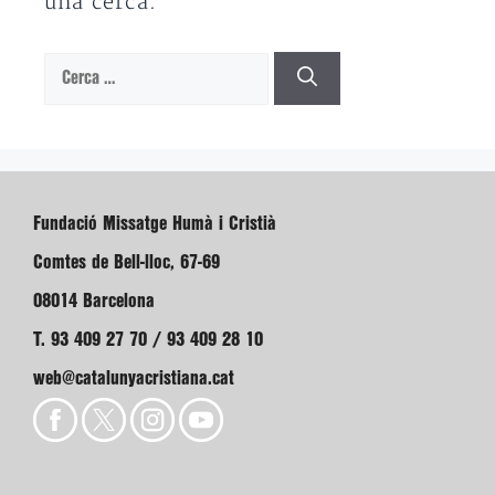
una cerca.
Cerca:
Fundació Missatge Humà i Cristià
Comtes de Bell-lloc, 67-69
08014 Barcelona
T. 93 409 27 70 / 93 409 28 10
web@catalunyacristiana.cat