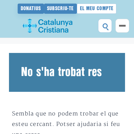
DONATIUS
SUBSCRIU-TE
EL MEU COMPTE
Vés
al
contingut
No s'ha trobat res
Sembla que no podem trobar el que
esteu cercant. Potser ajudaria si feu