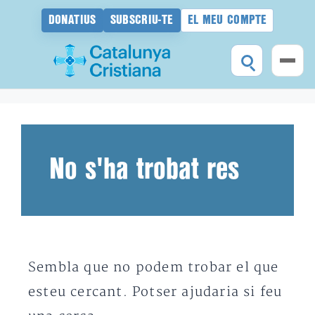
DONATIUS
SUBSCRIU-TE
EL MEU COMPTE
Vés
al
contingut
No s'ha trobat res
Sembla que no podem trobar el que
esteu cercant. Potser ajudaria si feu