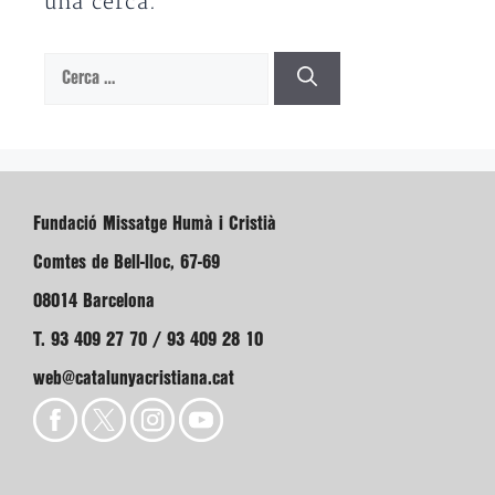
una cerca.
Cerca:
Fundació Missatge Humà i Cristià
Comtes de Bell-lloc, 67-69
08014 Barcelona
T. 93 409 27 70 / 93 409 28 10
web@catalunyacristiana.cat