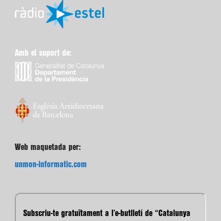
Amb el suport de:
Web maquetada per:
unmon-informatic.com
Subscriu-te gratuïtament a l’e-butlletí de “Catalunya