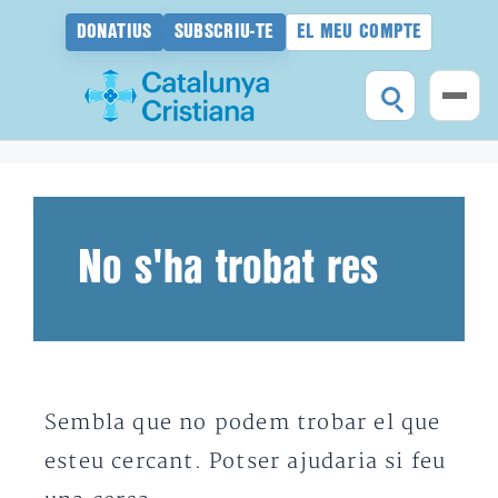
DONATIUS
SUBSCRIU-TE
EL MEU COMPTE
Vés
al
contingut
No s'ha trobat res
Sembla que no podem trobar el que
esteu cercant. Potser ajudaria si feu