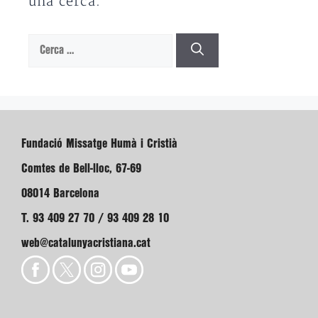
una cerca.
Cerca:
Fundació Missatge Humà i Cristià
Comtes de Bell-lloc, 67-69
08014 Barcelona
T. 93 409 27 70 / 93 409 28 10
web@catalunyacristiana.cat