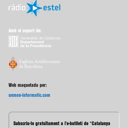
Amb el suport de:
Web maquetada per:
unmon-informatic.com
Subscriu-te gratuïtament a l’e-butlletí de “Catalunya