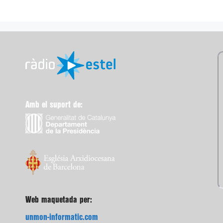
Amb el suport de:
Web maquetada per:
unmon-informatic.com