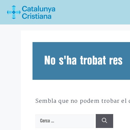
Vés
al
contingut
No s'ha trobat res
Sembla que no podem trobar el qu
Cerca: