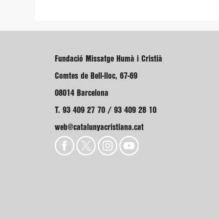
Fundació Missatge Humà i Cristià
Comtes de Bell-lloc, 67-69
08014 Barcelona
T. 93 409 27 70 / 93 409 28 10
web@catalunyacristiana.cat