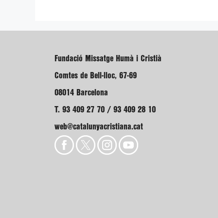
Fundació Missatge Humà i Cristià
Comtes de Bell-lloc, 67-69
08014 Barcelona
T. 93 409 27 70 / 93 409 28 10
web@catalunyacristiana.cat