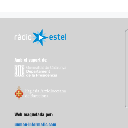
Amb el suport de:
Web maquetada per:
unmon-informatic.com