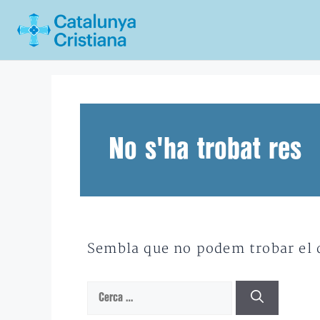
Vés
al
contingut
No s'ha trobat res
Sembla que no podem trobar el qu
Cerca: