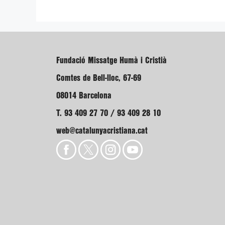
Fundació Missatge Humà i Cristià
Comtes de Bell-lloc, 67-69
08014 Barcelona
T. 93 409 27 70 / 93 409 28 10
web@catalunyacristiana.cat