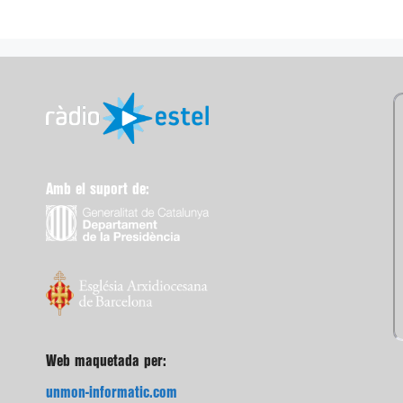
Amb el suport de:
Web maquetada per:
unmon-informatic.com