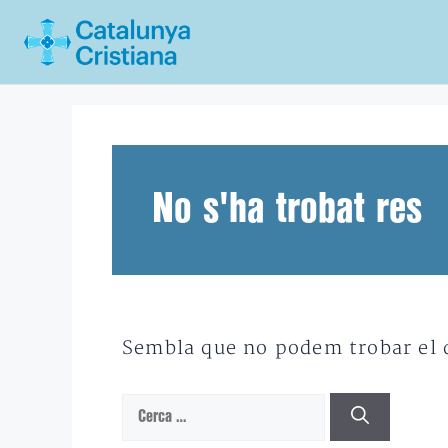
Vés
al
contingut
No s'ha trobat res
Sembla que no podem trobar el qu
Cerca: