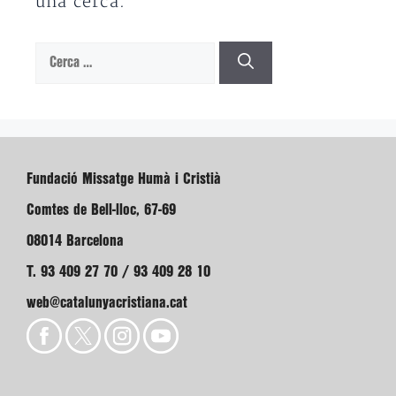
una cerca.
Cerca:
Fundació Missatge Humà i Cristià
Comtes de Bell-lloc, 67-69
08014 Barcelona
T. 93 409 27 70 / 93 409 28 10
web@catalunyacristiana.cat