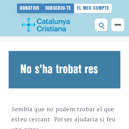
DONATIUS
SUBSCRIU-TE
EL MEU COMPTE
Vés
al
contingut
No s'ha trobat res
Sembla que no podem trobar el que
esteu cercant. Potser ajudaria si feu