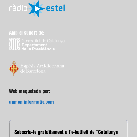
Amb el suport de:
Web maquetada per:
unmon-informatic.com
Subscriu-te gratuïtament a l’e-butlletí de “Catalunya