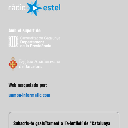
Amb el suport de:
Web maquetada per:
unmon-informatic.com
Subscriu-te gratuïtament a l’e-butlletí de “Catalunya