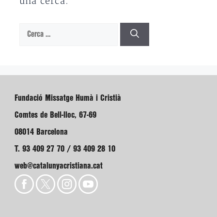
una cerca.
Cerca:
Fundació Missatge Humà i Cristià
Comtes de Bell-lloc, 67-69
08014 Barcelona
T. 93 409 27 70 / 93 409 28 10
web@catalunyacristiana.cat