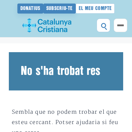
DONATIUS
SUBSCRIU-TE
EL MEU COMPTE
Vés
al
contingut
No s'ha trobat res
Sembla que no podem trobar el que
esteu cercant. Potser ajudaria si feu