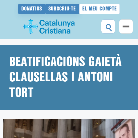
DONATIUS
SUBSCRIU-TE
EL MEU COMPTE
Vés
al
contingut
BEATIFICACIONS GAIETÀ
CLAUSELLAS I ANTONI
TORT