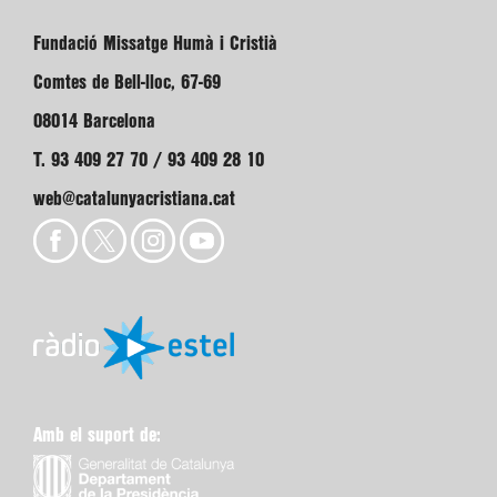
Fundació Missatge Humà i Cristià
Comtes de Bell-lloc, 67-69
08014 Barcelona
T. 93 409 27 70 / 93 409 28 10
web@catalunyacristiana.cat
Amb el suport de: