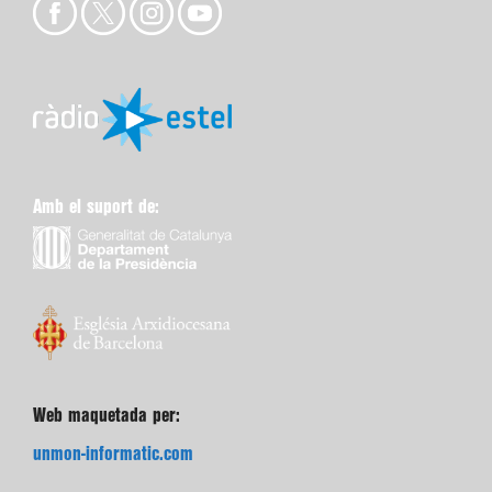
Amb el suport de:
Web maquetada per:
unmon-informatic.com