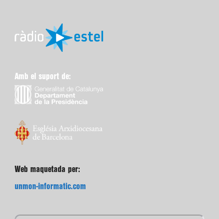
Amb el suport de:
Web maquetada per:
unmon-informatic.com