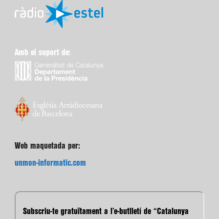
Amb el suport de:
Web maquetada per:
unmon-informatic.com
Subscriu-te gratuïtament a l’e-butlletí de “Catalunya