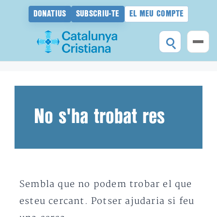
DONATIUS
SUBSCRIU-TE
EL MEU COMPTE
Vés
al
contingut
No s'ha trobat res
Sembla que no podem trobar el que
esteu cercant. Potser ajudaria si feu