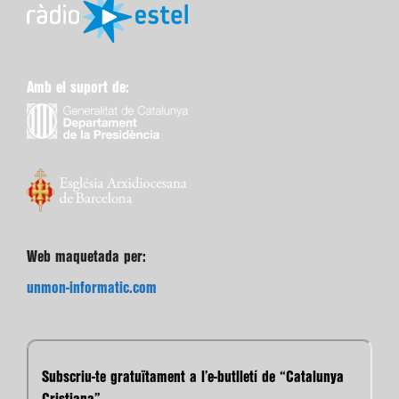
Amb el suport de:
Web maquetada per:
unmon-informatic.com
Subscriu-te gratuïtament a l’e-butlletí de “Catalunya