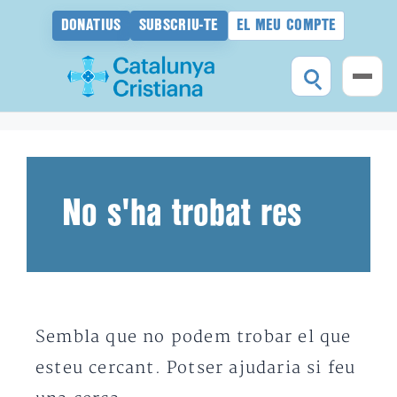
DONATIUS
SUBSCRIU-TE
EL MEU COMPTE
Vés
al
contingut
No s'ha trobat res
Sembla que no podem trobar el que
esteu cercant. Potser ajudaria si feu