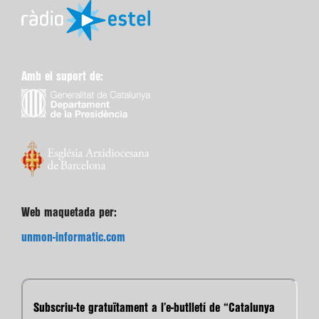
Amb el suport de:
Web maquetada per:
unmon-informatic.com
Subscriu-te gratuïtament a l’e-butlletí de “Catalunya