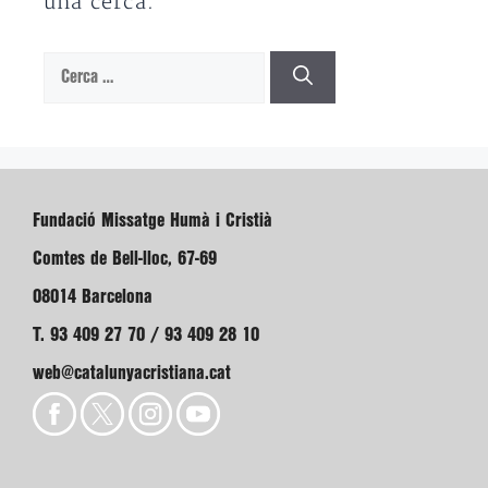
una cerca.
Cerca:
Fundació Missatge Humà i Cristià
Comtes de Bell-lloc, 67-69
08014 Barcelona
T. 93 409 27 70 / 93 409 28 10
web@catalunyacristiana.cat