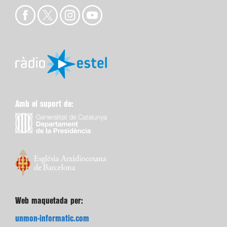
Amb el suport de:
Web maquetada per:
unmon-informatic.com