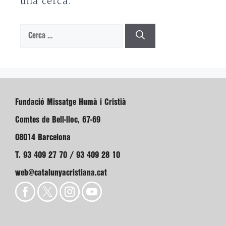
una cerca.
Cerca:
Fundació Missatge Humà i Cristià
Comtes de Bell-lloc, 67-69
08014 Barcelona
T. 93 409 27 70 / 93 409 28 10
web@catalunyacristiana.cat