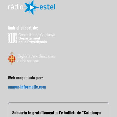
Amb el suport de:
Web maquetada per:
unmon-informatic.com
Subscriu-te gratuïtament a l’e-butlletí de “Catalunya