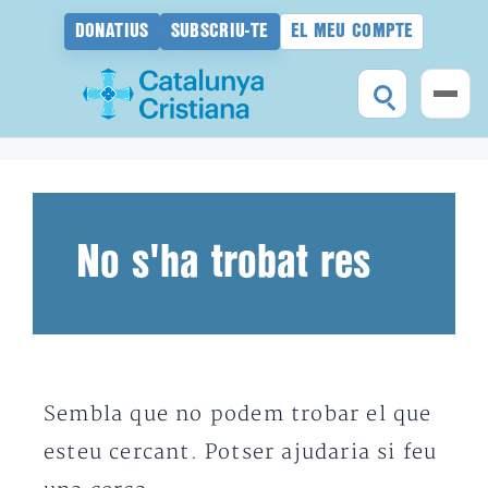
DONATIUS
SUBSCRIU-TE
EL MEU COMPTE
Vés
al
contingut
No s'ha trobat res
Sembla que no podem trobar el que
esteu cercant. Potser ajudaria si feu