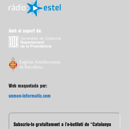
Amb el suport de:
Web maquetada per:
unmon-informatic.com
Subscriu-te gratuïtament a l’e-butlletí de “Catalunya