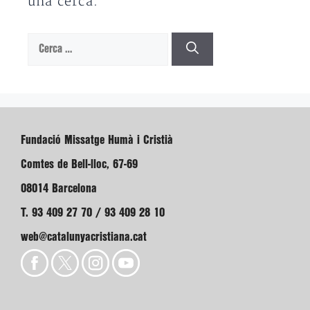
una cerca.
Cerca:
Fundació Missatge Humà i Cristià
Comtes de Bell-lloc, 67-69
08014 Barcelona
T. 93 409 27 70 / 93 409 28 10
web@catalunyacristiana.cat