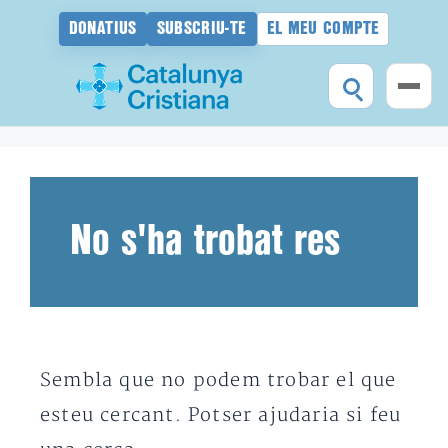
DONATIUS
SUBSCRIU-TE
EL MEU COMPTE
Vés
al
contingut
No s'ha trobat res
Sembla que no podem trobar el que
esteu cercant. Potser ajudaria si feu