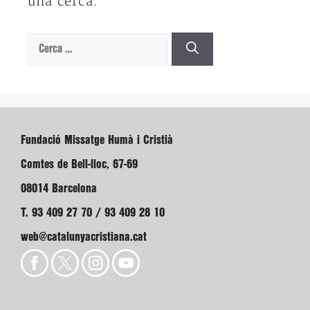
una cerca.
Cerca:
Fundació Missatge Humà i Cristià
Comtes de Bell-lloc, 67-69
08014 Barcelona
T. 93 409 27 70 / 93 409 28 10
web@catalunyacristiana.cat