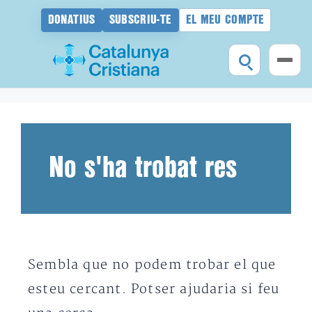
DONATIUS
SUBSCRIU-TE
EL MEU COMPTE
Vés
al
contingut
No s'ha trobat res
Sembla que no podem trobar el que
esteu cercant. Potser ajudaria si feu