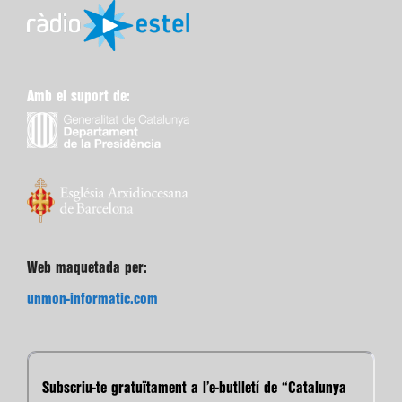
Amb el suport de:
Web maquetada per:
unmon-informatic.com
Subscriu-te gratuïtament a l’e-butlletí de “Catalunya