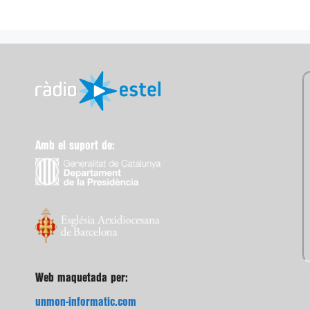
Amb el suport de:
Web maquetada per:
unmon-informatic.com