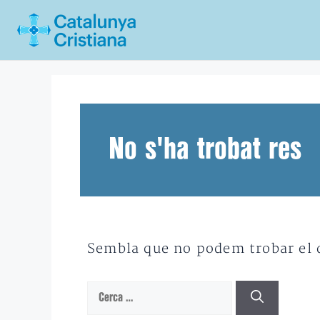
Vés
al
contingut
No s'ha trobat res
Sembla que no podem trobar el qu
Cerca: