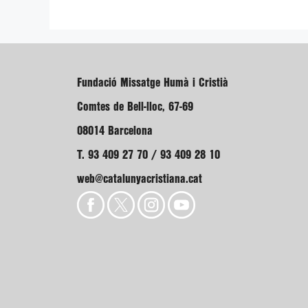
Fundació Missatge Humà i Cristià
Comtes de Bell-lloc, 67-69
08014 Barcelona
T. 93 409 27 70 / 93 409 28 10
web@catalunyacristiana.cat