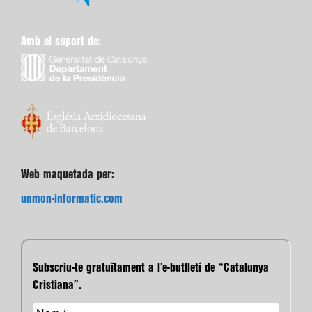
Amb el suport de:
Web maquetada per:
unmon-informatic.com
Subscriu-te gratuïtament a l’e-butlletí de “Catalunya
Cristiana”.