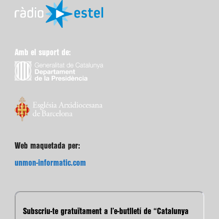
Amb el suport de:
Web maquetada per:
unmon-informatic.com
Subscriu-te gratuïtament a l’e-butlletí de “Catalunya