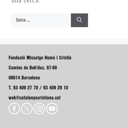
una cerca.
Cerca:
Fundació Missatge Humà i Cristià
Comtes de Bell-lloc, 67-69
08014 Barcelona
T. 93 409 27 70 / 93 409 28 10
web@catalunyacristiana.cat