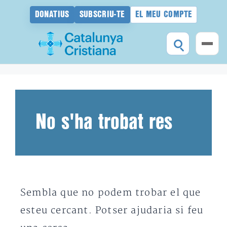
DONATIUS
SUBSCRIU-TE
EL MEU COMPTE
Vés
al
contingut
No s'ha trobat res
Sembla que no podem trobar el que
esteu cercant. Potser ajudaria si feu