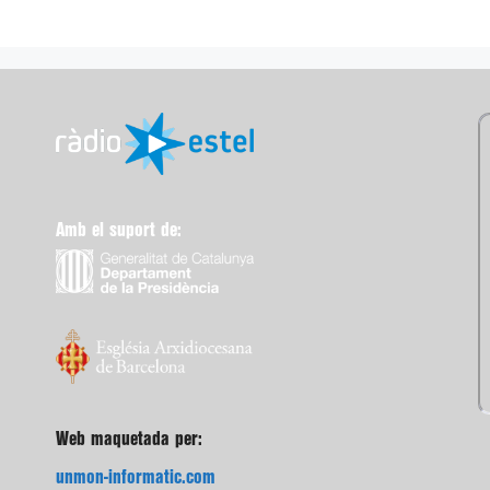
Amb el suport de:
Web maquetada per:
unmon-informatic.com