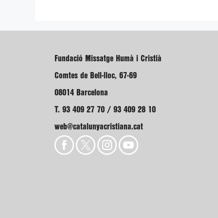
Fundació Missatge Humà i Cristià
Comtes de Bell-lloc, 67-69
08014 Barcelona
T. 93 409 27 70 / 93 409 28 10
web@catalunyacristiana.cat