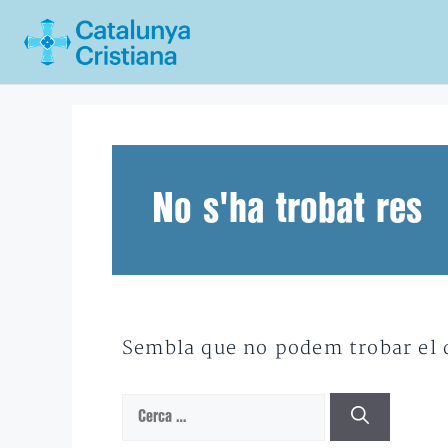
Vés
al
contingut
No s'ha trobat res
Sembla que no podem trobar el qu
Cerca: