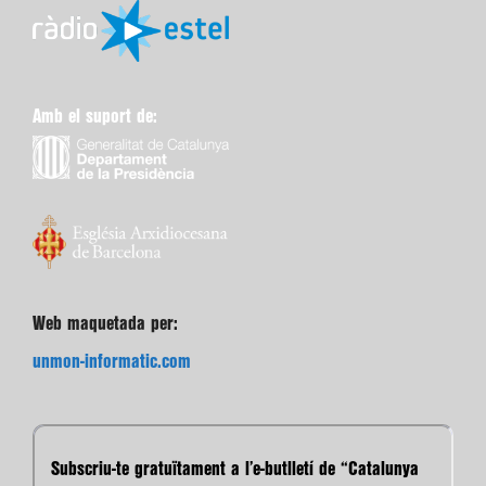
Amb el suport de:
Web maquetada per:
unmon-informatic.com
Subscriu-te gratuïtament a l’e-butlletí de “Catalunya