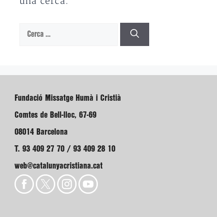
una cerca.
Cerca:
Fundació Missatge Humà i Cristià
Comtes de Bell-lloc, 67-69
08014 Barcelona
T. 93 409 27 70 / 93 409 28 10
web@catalunyacristiana.cat