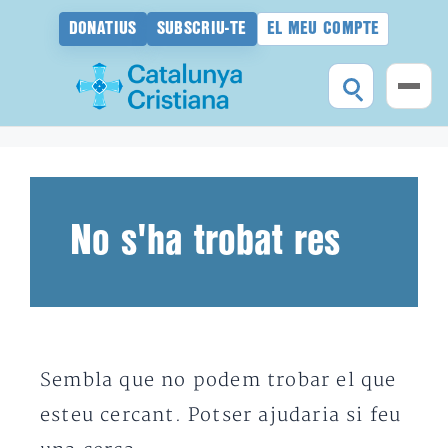
DONATIUS
SUBSCRIU-TE
EL MEU COMPTE
Vés
al
contingut
No s'ha trobat res
Sembla que no podem trobar el que
esteu cercant. Potser ajudaria si feu