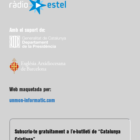
Amb el suport de:
Web maquetada per:
unmon-informatic.com
Subscriu-te gratuïtament a l’e-butlletí de “Catalunya
Cristiana”.