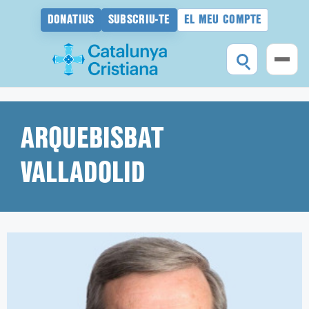
DONATIUS
SUBSCRIU-TE
EL MEU COMPTE
Vés
al
contingut
ARQUEBISBAT
VALLADOLID